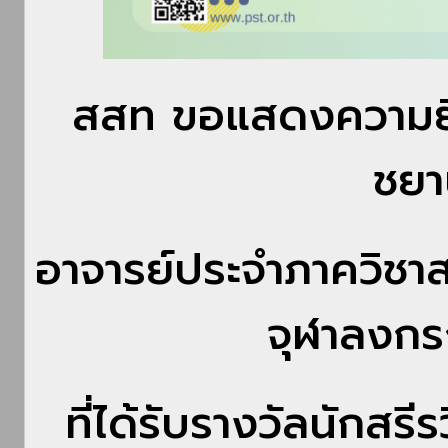
สสท ขอแสดงความยิน
ชยาน
อาจารย์ประจำภาควิชา
จุฬาลงกร
ที่ได้รับรางวัลนักสรีร